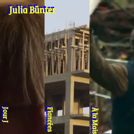
Julia Bünter
Jour J
Fiancées
À la Maison